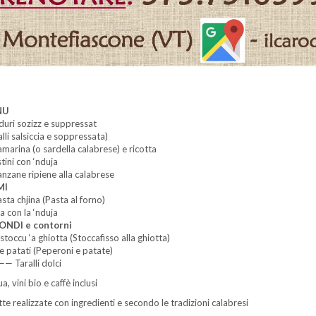
NU
uri sozizz e suppressat
alli salsiccia e soppressata)
marina (o sardella calabrese) e ricotta
tini con ‘nduja
nzane ripiene alla calabrese
MI
asta chjina (Pasta al forno)
a con la ‘nduja
ONDI e contorni
istoccu ‘a ghiotta (Stoccafisso alla ghiotta)
 e patati (Peperoni e patate)
 Taralli dolci
a, vini bio e caffè inclusi
tte realizzate con ingredienti e secondo le tradizioni calabresi