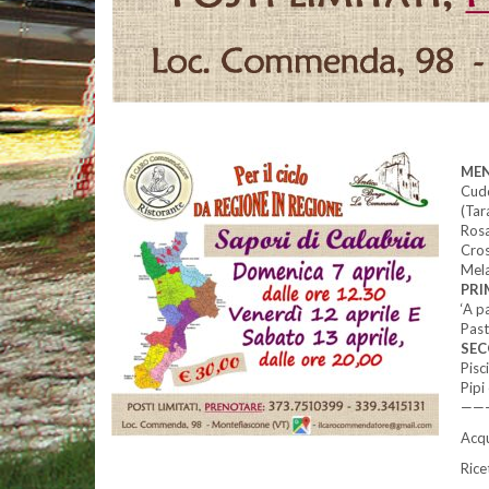
ME
Cudd
(Tar
Rosa
Cros
Mela
PRI
‘A p
Past
SEC
Pisc
Pipi
————
Acqu
Rice