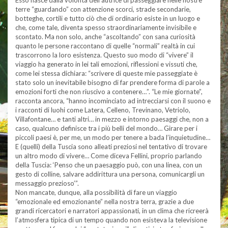
Esso nasce dalla volontà dell’autrice di passeggiare nelle nostre
terre “guardando” con attenzione scorci, strade secondarie,
botteghe, cortili e tutto ciò che di ordinario esiste in un luogo e
che, come tale, diventa spesso straordinariamente invisibile e
scontato. Ma non solo, anche “ascoltando” con sana curiosità
quanto le persone raccontano di quelle “normali” realtà in cui
trascorrono la loro esistenza. Questo suo modo di “vivere” il
viaggio ha generato in lei tali emozioni, riflessioni e vissuti che,
come lei stessa dichiara: “scrivere di queste mie passeggiate è
stato solo un inevitabile bisogno di far prendere forma di parole a
emozioni forti che non riuscivo a contenere…”. “Le mie giornate”,
racconta ancora, “hanno incominciato ad intrecciarsi con il suono e
i racconti di luohi come Latera, Celleno, Trevinano, Vetriolo,
Villafontane… e tanti altri… in mezzo e intorno paesaggi che, non a
caso, qualcuno definisce tra i più belli del mondo… Girare per i
piccoli paesi è, per me, un modo per tenere a bada l’inquietudine…
E (quelli) della Tuscia sono alleati preziosi nel tentativo di trovare
un altro modo di vivere… Come diceva Fellini, proprio parlando
della Tuscia: ‘Penso che un paesaggio può, con una linea, con un
gesto di colline, salvare addirittura una persona, comunicargli un
messaggio prezioso’”.
Non mancate, dunque, alla possibilità di fare un viaggio
“emozionale ed emozionante” nella nostra terra, grazie a due
grandi ricercatori e narratori appassionati, in un clima che ricreerà
l’atmosfera tipica di un tempo quando non esisteva la televisione