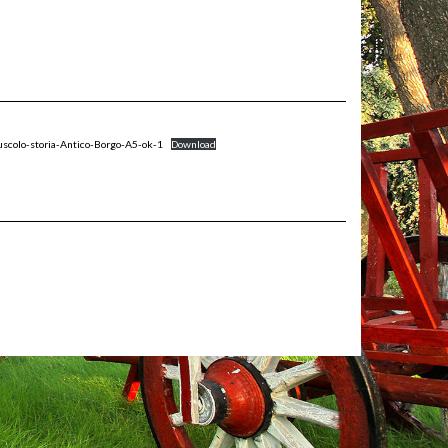
uscolo-storia-Antico-Borgo-A5-ok-1
Download